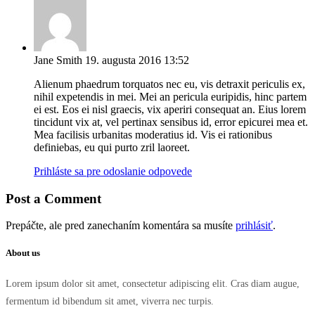
Jane Smith
19. augusta 2016 13:52
Alienum phaedrum torquatos nec eu, vis detraxit periculis ex,
nihil expetendis in mei. Mei an pericula euripidis, hinc partem
ei est. Eos ei nisl graecis, vix aperiri consequat an. Eius lorem
tincidunt vix at, vel pertinax sensibus id, error epicurei mea et.
Mea facilisis urbanitas moderatius id. Vis ei rationibus
definiebas, eu qui purto zril laoreet.
Prihláste sa pre odoslanie odpovede
Post a Comment
Prepáčte, ale pred zanechaním komentára sa musíte
prihlásiť
.
About us
Lorem ipsum dolor sit amet, consectetur adipiscing elit. Cras diam augue,
fermentum id bibendum sit amet, viverra nec turpis.