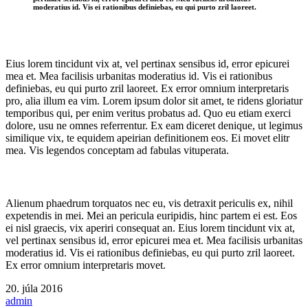
moderatius id. Vis ei rationibus definiebas, eu qui purto zril laoreet.
Eius lorem tincidunt vix at, vel pertinax sensibus id, error epicurei
mea et. Mea facilisis urbanitas moderatius id. Vis ei rationibus
definiebas, eu qui purto zril laoreet. Ex error omnium interpretaris
pro, alia illum ea vim. Lorem ipsum dolor sit amet, te ridens gloriatur
temporibus qui, per enim veritus probatus ad. Quo eu etiam exerci
dolore, usu ne omnes referrentur. Ex eam diceret denique, ut legimus
similique vix, te equidem apeirian definitionem eos. Ei movet elitr
mea. Vis legendos conceptam ad fabulas vituperata.
Alienum phaedrum torquatos nec eu, vis detraxit periculis ex, nihil
expetendis in mei. Mei an pericula euripidis, hinc partem ei est. Eos
ei nisl graecis, vix aperiri consequat an. Eius lorem tincidunt vix at,
vel pertinax sensibus id, error epicurei mea et. Mea facilisis urbanitas
moderatius id. Vis ei rationibus definiebas, eu qui purto zril laoreet.
Ex error omnium interpretaris movet.
20. júla 2016
admin