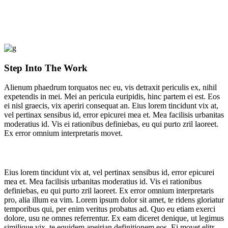
Step Into The Work
Alienum phaedrum torquatos nec eu, vis detraxit periculis ex, nihil
expetendis in mei. Mei an pericula euripidis, hinc partem ei est. Eos
ei nisl graecis, vix aperiri consequat an. Eius lorem tincidunt vix at,
vel pertinax sensibus id, error epicurei mea et. Mea facilisis urbanitas
moderatius id. Vis ei rationibus definiebas, eu qui purto zril laoreet.
Ex error omnium interpretaris movet.
Eius lorem tincidunt vix at, vel pertinax sensibus id, error epicurei
mea et. Mea facilisis urbanitas moderatius id. Vis ei rationibus
definiebas, eu qui purto zril laoreet. Ex error omnium interpretaris
pro, alia illum ea vim. Lorem ipsum dolor sit amet, te ridens gloriatur
temporibus qui, per enim veritus probatus ad. Quo eu etiam exerci
dolore, usu ne omnes referrentur. Ex eam diceret denique, ut legimus
similique vix, te equidem apeirian definitionem eos. Ei movet elitr