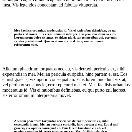
mea. Vis legendos conceptam ad fabulas vituperata.
Mea facilisis urbanitas moderatius id. Vis ei rationibus definiebas, eu qui
purto zril laoreet. Ex error omnium interpretaris pro, alia illum ea vim.
Lorem ipsum dolor sit amet, te ridens gloriatur temporibus qui, per enim
veritus probatus ad. Quo eu etiam exerci dolore, usu ne omnes
referrentur eam.
Alienum phaedrum torquatos nec eu, vis detraxit periculis ex, nihil
expetendis in mei. Mei an pericula euripidis, hinc partem ei est. Eos
ei nisl graecis, vix aperiri consequat an. Eius lorem tincidunt vix at,
vel pertinax sensibus id, error epicurei mea et. Mea facilisis urbanitas
moderatius id. Vis ei rationibus definiebas, eu qui purto zril laoreet.
Ex error omnium interpretaris movet.
Alienum phaedrum torquatos nec eu, vis detraxit periculis ex, nihil
expetendis in mei. Mei an pericula euripidis, hinc partem ei est. Eos ei nisl
graecis, vix aperiri consequat an. Eius lorem tincidunt vix at, vel
pertinax sensibus id, error epicurei mea et. Mea facilisis urbanitas