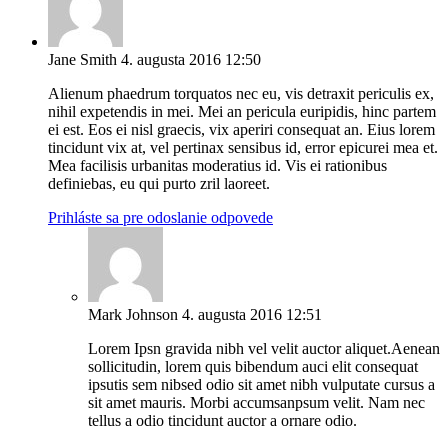
Jane Smith
4. augusta 2016 12:50
Alienum phaedrum torquatos nec eu, vis detraxit periculis ex,
nihil expetendis in mei. Mei an pericula euripidis, hinc partem
ei est. Eos ei nisl graecis, vix aperiri consequat an. Eius lorem
tincidunt vix at, vel pertinax sensibus id, error epicurei mea et.
Mea facilisis urbanitas moderatius id. Vis ei rationibus
definiebas, eu qui purto zril laoreet.
Prihláste sa pre odoslanie odpovede
Mark Johnson
4. augusta 2016 12:51
Lorem Ipsn gravida nibh vel velit auctor aliquet.Aenean
sollicitudin, lorem quis bibendum auci elit consequat
ipsutis sem nibsed odio sit amet nibh vulputate cursus a
sit amet mauris. Morbi accumsanpsum velit. Nam nec
tellus a odio tincidunt auctor a ornare odio.