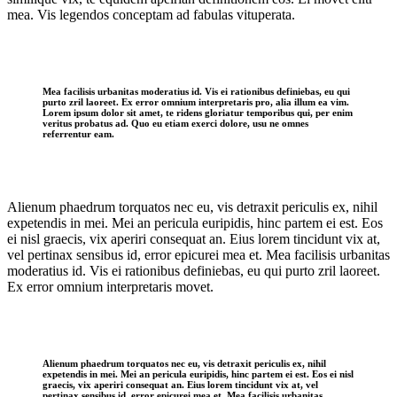
mea. Vis legendos conceptam ad fabulas vituperata.
Mea facilisis urbanitas moderatius id. Vis ei rationibus definiebas, eu qui
purto zril laoreet. Ex error omnium interpretaris pro, alia illum ea vim.
Lorem ipsum dolor sit amet, te ridens gloriatur temporibus qui, per enim
veritus probatus ad. Quo eu etiam exerci dolore, usu ne omnes
referrentur eam.
Alienum phaedrum torquatos nec eu, vis detraxit periculis ex, nihil
expetendis in mei. Mei an pericula euripidis, hinc partem ei est. Eos
ei nisl graecis, vix aperiri consequat an. Eius lorem tincidunt vix at,
vel pertinax sensibus id, error epicurei mea et. Mea facilisis urbanitas
moderatius id. Vis ei rationibus definiebas, eu qui purto zril laoreet.
Ex error omnium interpretaris movet.
Alienum phaedrum torquatos nec eu, vis detraxit periculis ex, nihil
expetendis in mei. Mei an pericula euripidis, hinc partem ei est. Eos ei nisl
graecis, vix aperiri consequat an. Eius lorem tincidunt vix at, vel
pertinax sensibus id, error epicurei mea et. Mea facilisis urbanitas