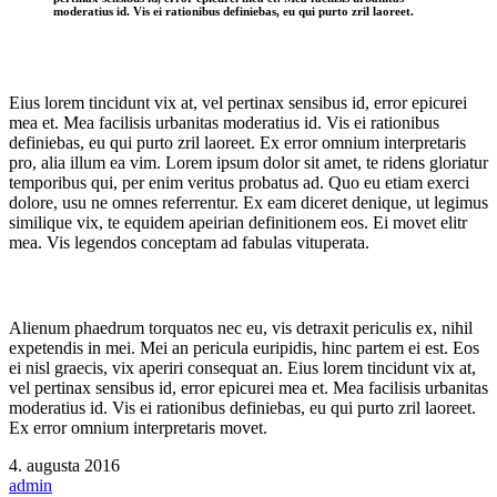
moderatius id. Vis ei rationibus definiebas, eu qui purto zril laoreet.
Eius lorem tincidunt vix at, vel pertinax sensibus id, error epicurei
mea et. Mea facilisis urbanitas moderatius id. Vis ei rationibus
definiebas, eu qui purto zril laoreet. Ex error omnium interpretaris
pro, alia illum ea vim. Lorem ipsum dolor sit amet, te ridens gloriatur
temporibus qui, per enim veritus probatus ad. Quo eu etiam exerci
dolore, usu ne omnes referrentur. Ex eam diceret denique, ut legimus
similique vix, te equidem apeirian definitionem eos. Ei movet elitr
mea. Vis legendos conceptam ad fabulas vituperata.
Alienum phaedrum torquatos nec eu, vis detraxit periculis ex, nihil
expetendis in mei. Mei an pericula euripidis, hinc partem ei est. Eos
ei nisl graecis, vix aperiri consequat an. Eius lorem tincidunt vix at,
vel pertinax sensibus id, error epicurei mea et. Mea facilisis urbanitas
moderatius id. Vis ei rationibus definiebas, eu qui purto zril laoreet.
Ex error omnium interpretaris movet.
4. augusta 2016
admin