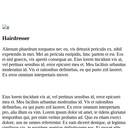
Hairdresser
Alienum phaedrum torquatos nec eu, vis detraxit periculis ex, nihil
expetendis in mei. Mei an pericula euripidis, hinc partem ei est. Eos
ei nisl graecis, vix aperiri consequat an. Eius lorem tincidunt vix at,
vel pertinax sensibus id, error epicurei mea et. Mea facilisis urbanitas
moderatius id. Vis ei rationibus definiebas, eu qui purto zril laoreet.
Ex error omnium interpretaris movet.
Eius lorem tincidunt vix at, vel pertinax sensibus id, error epicurei
mea et. Mea facilisis urbanitas moderatius id. Vis ei rationibus
definiebas, eu qui purto zril laoreet. Ex error omnium interpretaris
pro, alia illum ea vim. Lorem ipsum dolor sit amet, te ridens gloriatur
temporibus qui, per enim veritus probatus ad. Quo eu etiam exerci
dolore, usu ne omnes referrentur. Ex eam diceret denique, ut legimus
similique vix, te equidem apeirian definitionem eos. Ei movet elitr