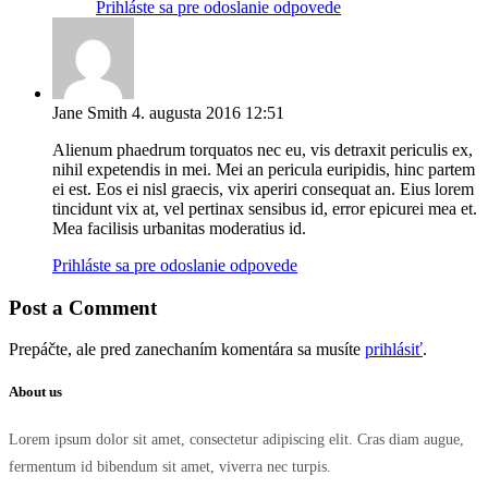
Prihláste sa pre odoslanie odpovede
Jane Smith
4. augusta 2016 12:51
Alienum phaedrum torquatos nec eu, vis detraxit periculis ex,
nihil expetendis in mei. Mei an pericula euripidis, hinc partem
ei est. Eos ei nisl graecis, vix aperiri consequat an. Eius lorem
tincidunt vix at, vel pertinax sensibus id, error epicurei mea et.
Mea facilisis urbanitas moderatius id.
Prihláste sa pre odoslanie odpovede
Post a Comment
Prepáčte, ale pred zanechaním komentára sa musíte
prihlásiť
.
About us
Lorem ipsum dolor sit amet, consectetur adipiscing elit. Cras diam augue,
fermentum id bibendum sit amet, viverra nec turpis.