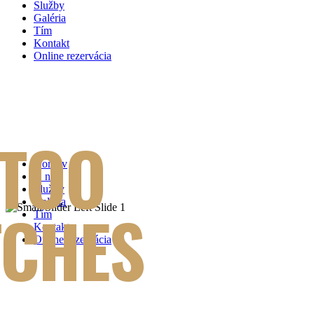
Služby
Galéria
Tím
Kontakt
Online rezervácia
TTOO
Domov
O nás
Služby
Galéria
TCHES
Tím
Kontakt
Online rezervácia