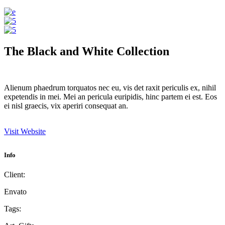
The Black and White Collection
Alienum phaedrum torquatos nec eu, vis det raxit periculis ex, nihil
expetendis in mei. Mei an pericula euripidis, hinc partem ei est. Eos
ei nisl graecis, vix aperiri consequat an.
Visit Website
Info
Client:
Envato
Tags: